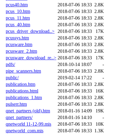
pcus40.htm
2018-07-06 18:33
2.8K
pcus_10.htm
2018-07-06 18:33
2.8K
pcus_11.htm
2018-07-06 18:33
2.8K
pcus_40.htm
2018-07-06 18:33
2.8K
pcus_driver_download..>
2018-07-06 18:33
17K
pcussys.htm
2018-07-06 18:33
2.8K
pcusware.htm
2018-07-06 18:33
2.8K
pcusware_2.htm
2018-07-06 18:33
2.8K
pcusware_download_re..>
2018-07-06 18:33
17K
pdfs/
2018-10-14 18:07
-
pipe_scanners.htm
2018-07-06 18:33
2.8K
public/
2019-02-14 17:22
-
publication.htm
2018-07-06 18:33
2.8K
publications.html
2018-07-06 18:33
16K
publications_1.htm
2018-07-06 18:33
2.8K
pulserr.htm
2018-07-06 18:33
2.8K
qnet_partners (old).htm
2018-01-16 14:09
19K
qnet_partners/
2018-01-16 14:10
-
qnetworld 11-12-99.mis
2018-07-06 18:33
10K
qnetworld_com.mis
2018-07-06 18:33
1.3K