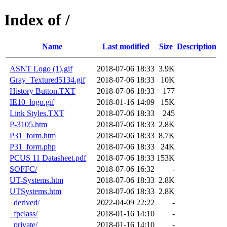
Index of /
Name
Last modified
Size
Description
ASNT Logo (1).gif
2018-07-06 18:33
3.9K
Gray_Textured5134.gif
2018-07-06 18:33
10K
History Button.TXT
2018-07-06 18:33
177
IE10_logo.gif
2018-01-16 14:09
15K
Link Styles.TXT
2018-07-06 18:33
245
P-3105.htm
2018-07-06 18:33
2.8K
P31_form.htm
2018-07-06 18:33
8.7K
P31_form.php
2018-07-06 18:33
24K
PCUS 11 Datasheet.pdf
2018-07-06 18:33
153K
SOFFC/
2018-07-06 16:32
-
UT-Systems.htm
2018-07-06 18:33
2.8K
UTSystems.htm
2018-07-06 18:33
2.8K
_derived/
2022-04-09 22:22
-
_fpclass/
2018-01-16 14:10
-
_private/
2018-01-16 14:10
-